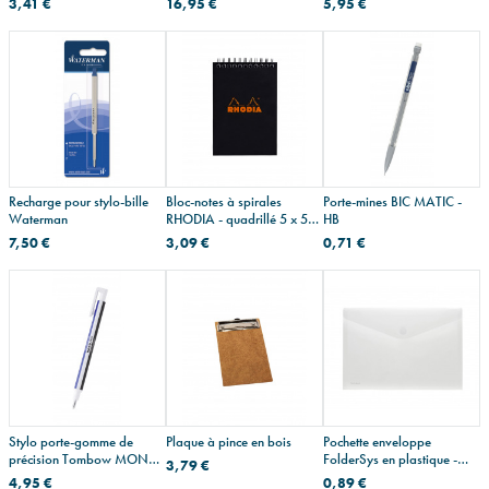
3,41 €
16,95 €
5,95 €
Recharge pour stylo-bille
Bloc-notes à spirales
Porte-mines BIC MATIC -
Waterman
RHODIA - quadrillé 5 x 5
HB
mm
7,50 €
3,09 €
0,71 €
Stylo porte-gomme de
Plaque à pince en bois
Pochette enveloppe
précision Tombow MONO
FolderSys en plastique -
3,79 €
zéro
fermeture velcro
4,95 €
0,89 €