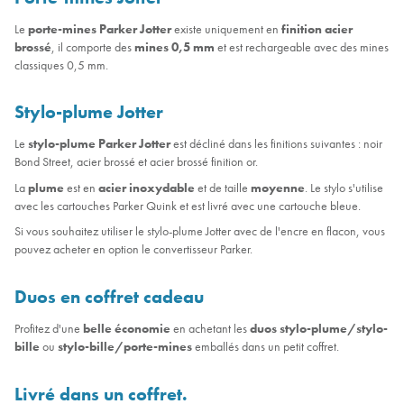
Le
porte-mines
Parker Jotter
existe uniquement en
finition acier
brossé
, il comporte des
mines 0,5 mm
et est rechargeable avec des mines
classiques 0,5 mm.
Stylo-plume Jotter
Le
stylo-plume Parker Jotter
est décliné dans les finitions suivantes : noir
Bond Street, acier brossé et acier brossé finition or.
La
plume
est en
acier inoxydable
et de taille
moyenne
. Le stylo s'utilise
avec les cartouches Parker Quink et est livré avec une cartouche bleue.
Si vous souhaitez utiliser le stylo-plume Jotter avec de l'encre en flacon, vous
pouvez acheter en option le convertisseur Parker.
Duos en coffret cadeau
Profitez d'une
belle économie
en achetant les
duos stylo-plume/stylo-
bille
ou
stylo-bille/porte-mines
emballés dans un petit coffret.
Livré dans un coffret.