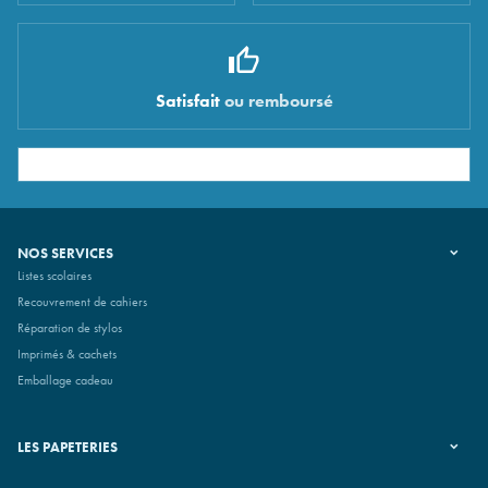
Satisfait
ou remboursé
NOS SERVICES
Listes scolaires
Recouvrement de cahiers
Réparation de stylos
Imprimés & cachets
Emballage cadeau
LES PAPETERIES