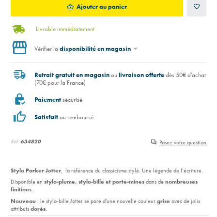
Ajouter au panier
Livrable immédiatement
Vérifier la
disponibilité en magasin
Retrait gratuit en magasin
ou
livraison offerte
dès 50€ d'achat
(70€ pour la France)
Paiement
sécurisé
Satisfait
ou remboursé
Réf:
634820
Posez votre question
Stylo Parker Jotter
, la référence du classicisme stylé. Une légende de l’écriture.
Disponible en
stylo-plume, stylo-bille et porte-mines
dans de
nombreuses
finitions
.
Nouveau
: le stylo-bille Jotter se pare d'une nouvelle couleur
grise
avec de jolis
attributs
dorés
.