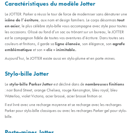
Caractéristiques du modèle Jotter
Le JOTTER. Parker a réussi le tour de force de moderniser sans dénaturer une
icône de l’écriture
, aux nom et design familiers. Le corps désormais
tout
en acier
, le plus célèbre stylo-bille vous accompagne avec style pour toutes
les occasions. Glissé au fond d’un sac ou trônant sur un bureau, le JOTTER
est le compagnon fidèle de toutes vos aventures d’écriture. Dans toutes ses
couleurs et finitions, il garde sa
ligne élancée
, son élégance, son
agrafe
emblématique
et son
« clic » inimitable.
Aujourd’hui, le JOTTER existe aussi en stylo-plume et en porte-mines.
Stylo-bille Jotter
Le
stylo-bille Parker Jotter
est décliné dans de
nombreuses finitions
:
noir Bond Street, o
range Chelsea, rouge Kensington, bleu royal, bleu
Waterloo, violet Victoria, acier brossé, acier brossé finition or.
Il est livré avec une recharge moyenne et se recharge avec les recharges
Parker pour stylo-bille classiques ou avec les recharges Parker gel pour stylo-
bille.
Porte-mines Jotter