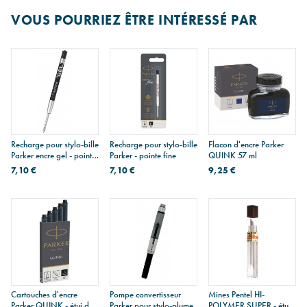
Lire la suite
VOUS POURRIEZ ÊTRE INTÉRESSÉ PAR
Recharge pour stylo-bille
Recharge pour stylo-bille
Flacon d'encre Parker
Parker encre gel - pointe
Parker - pointe fine
QUINK 57 ml
moyenne
7,10 €
7,10 €
9,25 €
Cartouches d'encre
Pompe convertisseur
Mines Pentel HI-
Parker QUINK - étui de
Parker pour stylo-plume
POLYMER SUPER - étui