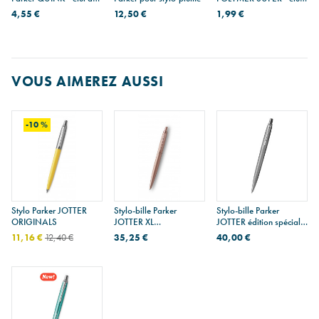
5
de 12 - 0,3 mm - 2H
4,55 €
12,50 €
1,99 €
VOUS AIMEREZ AUSSI
-10 %
Stylo Parker JOTTER
Stylo-bille Parker
Stylo-bille Parker
ORIGINALS
JOTTER XL
JOTTER édition spéciale
MONOCHROME
70ème ANNIVERSAIRE
11,16 €
12,40 €
35,25 €
40,00 €