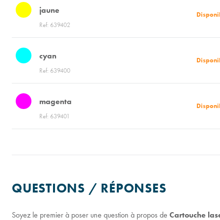
jaune
Disponi
Ref: 639402
cyan
Disponi
Ref: 639400
magenta
Disponi
Ref: 639401
QUESTIONS / RÉPONSES
Soyez le premier à poser une question à propos de
Cartouche la