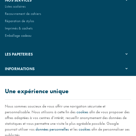
NOS SERVICES
Listes scolaires
Recouvrement de cahiers
Réparation de stylos
Imprimés & cachets
Emballage cadeau
LES PAPETERIES
INFORMATIONS
SUIVEZ-NOUS
Une expérience unique
Nous sommes soucieux de vous offrir une navigation sécurisée et
personnalisable. Nous utilisons à cette fin des
cookies
afin de vous proposer des
offres adaptées à vos centres d’intérêt, recueillir anonymement des données de
statistiques et vous permettre une visite la plus agréable possible. Google
pourrait utiliser vos
données personnelles
et les
cookies
afin de personnaliser ses
publicités.