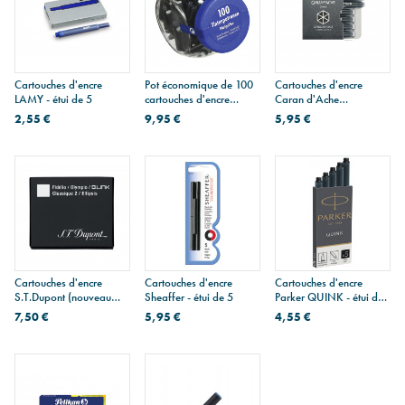
Cartouches d'encre
Pot économique de 100
Cartouches d'encre
LAMY - étui de 5
cartouches d'encre
Caran d'Ache
Pelikan 4001 TP/6 -
CHROMATICS - étui de
2,55 €
9,95 €
5,95 €
bleu effaçable
6
Cartouches d'encre
Cartouches d'encre
Cartouches d'encre
S.T.Dupont (nouveau
Sheaffer - étui de 5
Parker QUINK - étui de
modèle) - étui de 6
5
7,50 €
5,95 €
4,55 €