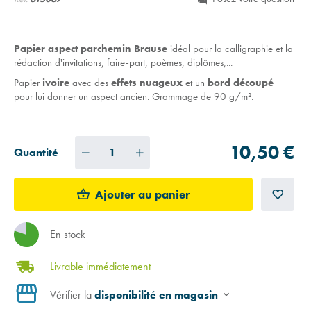
Papier aspect parchemin Brause
idéal pour la calligraphie et la
rédaction d'invitations, faire-part, poèmes, diplômes,...
Papier
ivoire
avec des
effets nuageux
et un
bord découpé
pour lui donner un aspect ancien. Grammage de 90 g/m².
Paquet de 5 feuilles de format
A4
.
10,50 €
Quantité
Ajouter au panier
En stock
Livrable immédiatement
Vérifier la
disponibilité en magasin