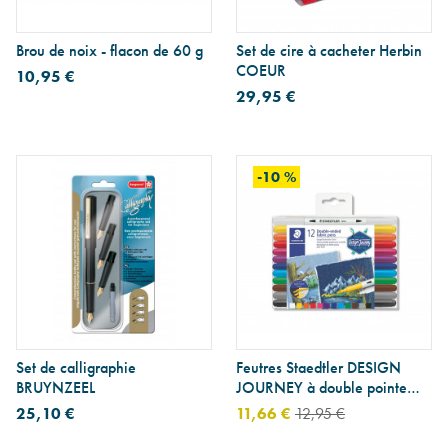
Brou de noix - flacon de 60 g
Set de cire à cacheter Herbin
COEUR
10,95 €
29,95 €
-10 %
Set de calligraphie
Feutres Staedtler DESIGN
BRUYNZEEL
JOURNEY à double pointe
pour TEXTILE - étui de 12
25,10 €
11,66 €
12,95 €