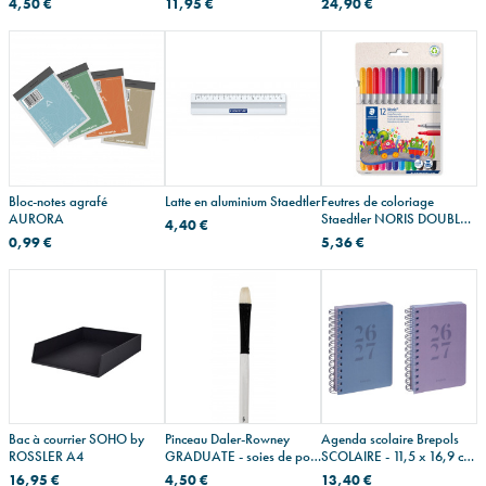
4,50 €
11,95 €
24,90 €
250 g
Bloc-notes agrafé
Latte en aluminium Staedtler
Feutres de coloriage
AURORA
Staedtler NORIS DOUBLE
4,40 €
POINTE - étui de 12
0,99 €
5,36 €
Bac à courrier SOHO by
Pinceau Daler-Rowney
Agenda scolaire Brepols
ROSSLER A4
GRADUATE - soies de porc
SCOLAIRE - 11,5 x 16,9 cm
- plat court - manche long
- 1 jour par page
16,95 €
4,50 €
13,40 €