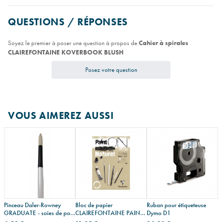
QUESTIONS / RÉPONSES
Soyez le premier à poser une question à propos de
Cahier à spirales
CLAIREFONTAINE KOVERBOOK BLUSH
Posez votre question
VOUS AIMEREZ AUSSI
Pinceau Daler-Rowney
Bloc de papier
Ruban pour étiqueteuse
GRADUATE - soies de porc
CLAIREFONTAINE PAINT
Dymo D1
- rond - manche long
ON multi-techniques naturel