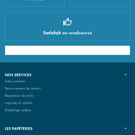
Satisfait
ou remboursé
NOS SERVICES
Listes scolaires
Recouvrement de cahiers
Réparation de stylos
Imprimés & cachets
Emballage cadeau
LES PAPETERIES