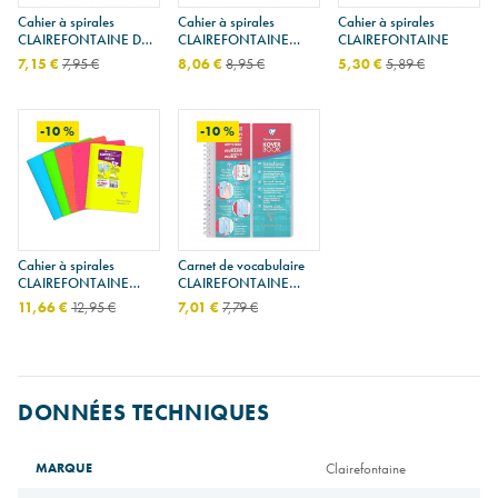
Cahier à spirales
Cahier à spirales
Cahier à spirales
CLAIREFONTAINE DOT
CLAIREFONTAINE
CLAIREFONTAINE
BOOK A4+ - points
STUDIUM A4+ -
7,15 €
7,95 €
8,06 €
8,95 €
5,30 €
5,89 €
quadrillé 5 x 5 mm
-10 %
-10 %
Cahier à spirales
Carnet de vocabulaire
CLAIREFONTAINE
CLAIREFONTAINE
KOVERBOOK NEON
KOVER BOOK A5
11,66 €
12,95 €
7,01 €
7,79 €
DONNÉES TECHNIQUES
MARQUE
Clairefontaine