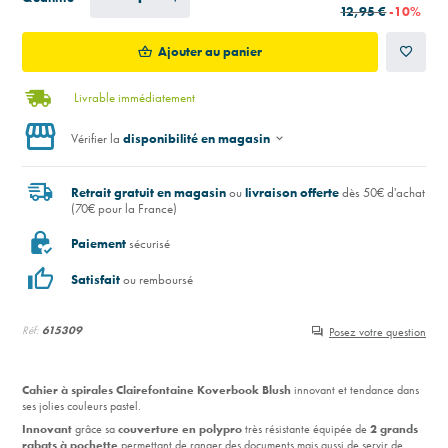
12,95 €
-10%
Ajouter au panier
Livrable immédiatement
Vérifier la
disponibilité en magasin
Retrait gratuit en magasin
ou
livraison offerte
dès 50€ d'achat
(70€ pour la France)
Paiement
sécurisé
Satisfait
ou remboursé
Réf:
615309
Posez votre question
Cahier à spirales Clairefontaine Koverbook Blush
innovant et tendance dans
ses jolies couleurs pastel.
Innovant
grâce sa
c
ouverture en polypro
très résistante équipée de
2 grands
rabats à pochette
permettant de ranger des documents mais aussi de servir de