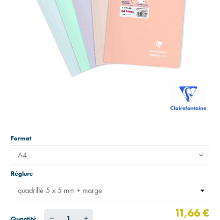
Format
A4
Réglure
11,66 €
Quantité