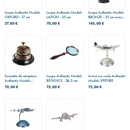
Loupe Authentic Models
Loupe Authentic Models
Loupe Authentic Models
OXFORD - 17 cm
LAITON - 25 cm
BRONZE - 25 cm avec
support
37,00 €
70,00 €
145,00 €
Sonnette de réception
Loupe Authentic Models
Avion sur socle Authentic
Authentic Models
RÉGENCE - 26,5 cm
Models SPITFIRE
BRONZE
70,00 €
75,00 €
73,00 €