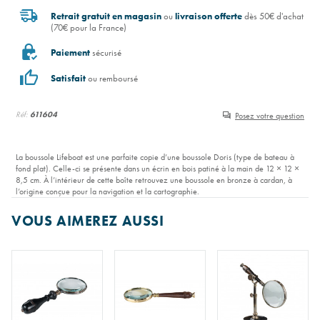
Retrait gratuit en magasin
ou
livraison offerte
dès 50€ d'achat
(70€ pour la France)
Paiement
sécurisé
Satisfait
ou remboursé
Réf:
611604
Posez votre question
La boussole Lifeboat est une parfaite copie d’une boussole Doris (type de bateau à
fond plat). Celle-ci se présente dans un écrin en bois patiné à la main de 12 × 12 ×
8,5 cm. À l’intérieur de cette boîte retrouvez une boussole en bronze à cardan, à
l’origine conçue pour la navigation et la cartographie.
VOUS AIMEREZ AUSSI