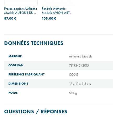
Presse-papiers Authentic
Pendule Authentic
Models AUTOUR DU
Models AVION ART
MONDE
DÉCO
87,00 €
105,00 €
DONNÉES TECHNIQUES
MARQUE
Authentic Models
CODE EAN
781934543015
RÉFÉRENCE FABRIQUANT
CO015
DIMENSIONS
12 x 12 x 8,5 cm
POIDS
584 g
QUESTIONS / RÉPONSES