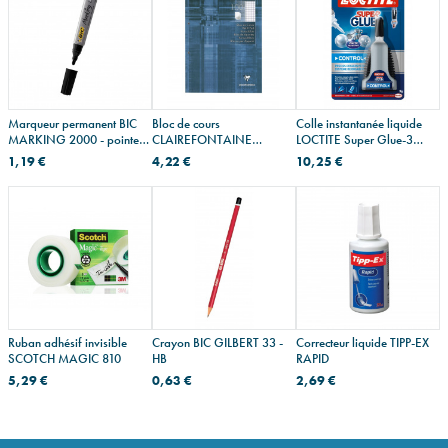
Marqueur permanent BIC
Bloc de cours
Colle instantanée liquide
MARKING 2000 - pointe
CLAIREFONTAINE
LOCTITE Super Glue-3
ogive moyenne
perforation 2 trous - A4
CONTROL
1,19 €
4,22 €
10,25 €
Ruban adhésif invisible
Crayon BIC GILBERT 33 -
Correcteur liquide TIPP-EX
SCOTCH MAGIC 810
HB
RAPID
5,29 €
0,63 €
2,69 €