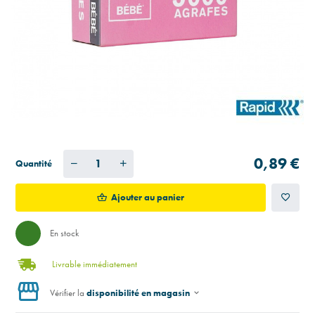
0,89 €
Quantité
Ajouter au panier
En stock
Livrable immédiatement
Vérifier la
disponibilité en magasin