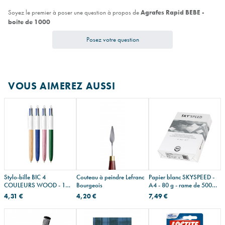
Soyez le premier à poser une question à propos de
Agrafes Rapid BEBE -
boîte de 1000
Posez votre question
VOUS AIMEREZ AUSSI
Stylo-bille BIC 4
Couteau à peindre Lefranc
Papier blanc SKYSPEED -
COULEURS WOOD - 1
Bourgeois
A4 - 80 g - rame de 500
stylo-bille
feuilles
4,31 €
4,20 €
7,49 €