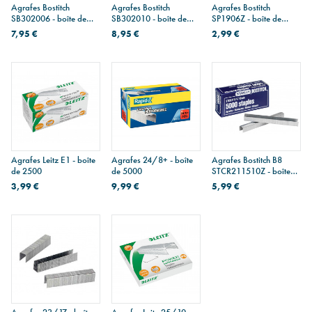
Agrafes Bostitch
Agrafes Bostitch
Agrafes Bostitch
SB302006 - boîte de
SB302010 - boîte de
SP1906Z - boîte de
5000
5000
5000
7,95 €
8,95 €
2,99 €
Agrafes Leitz E1 - boîte
Agrafes 24/8+ - boîte
Agrafes Bostitch B8
de 2500
de 5000
STCR211510Z - boîte
de 5000
3,99 €
9,99 €
5,99 €