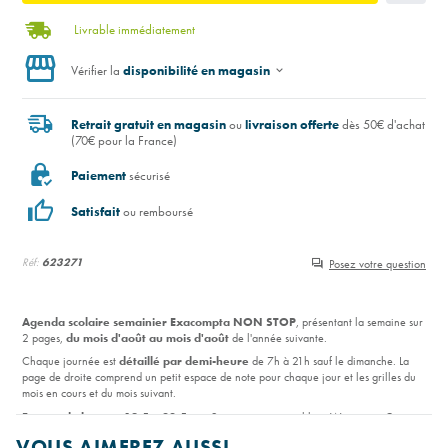
Livrable immédiatement
Vérifier la
disponibilité en magasin
Retrait gratuit en magasin
ou
livraison offerte
dès 50€ d'achat
(70€ pour la France)
Paiement
sécurisé
Satisfait
ou remboursé
Réf:
623271
Posez votre question
Agenda scolaire semainier Exacompta NON STOP
, présentant la semaine sur
2 pages,
du mois d'août au mois d'août
de l'année suivante.
Chaque journée est
détaillé par demi-heure
de 7h à 21h sauf le dimanche. La
page de droite comprend un petit espace de note pour chaque jour et les grilles du
mois en cours et du mois suivant.
Format de bureau 18,5 x 22,5 cm
. 2 couvertures possibles : Winner ou Canvas.
VOUS AIMEREZ AUSSI
Lire la suite