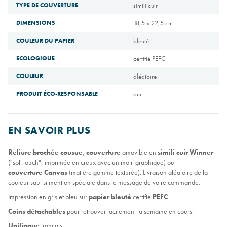
TYPE DE COUVERTURE
simili cuir
DIMENSIONS
18,5 x 22,5 cm
COULEUR DU PAPIER
bleuté
ECOLOGIQUE
certifié PEFC
COULEUR
aléatoire
PRODUIT ÉCO-RESPONSABLE
oui
EN SAVOIR PLUS
Reliure brochée cousue
,
couverture
amovible en
simili cuir Winner
("soft touch", imprimée en creux avec un motif graphique) ou
couverture
Canvas
(matière gomme texturée). Livraison aléatoire de la
couleur sauf si mention spéciale dans le message de votre commande.
Impression en gris et bleu sur
papier bleuté
certifié
PEFC
.
Coins détachables
pour retrouver facilement la semaine en cours.
Unilingue
français.