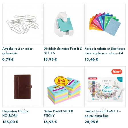
Attache-tout en acier
Dévidoir de notes Post-it Z-
Farde à rabats et élastiques
galvanisé
NOTES
Exacompta en carton - A4
0,79 €
18,95 €
13,46 €
Organiser Filofax
Notes Post-it SUPER
Feutre Uni-ball EMOTT -
HOLBORN
STICKY
pointe extra-fine
135,00 €
16,95 €
24,95 €