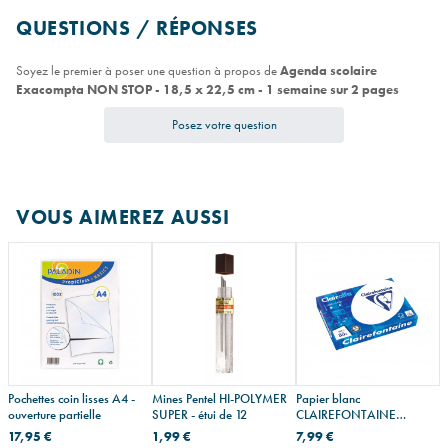
QUESTIONS / RÉPONSES
Soyez le premier à poser une question à propos de
Agenda scolaire
Exacompta NON STOP - 18,5 x 22,5 cm - 1 semaine sur 2 pages
Posez votre question
VOUS AIMEREZ AUSSI
Pochettes coin lisses A4 -
Mines Pentel HI-POLYMER
Papier blanc
ouverture partielle
SUPER - étui de 12
CLAIREFONTAINE
CLAIRALFA
17,95 €
1,99 €
7,99 €