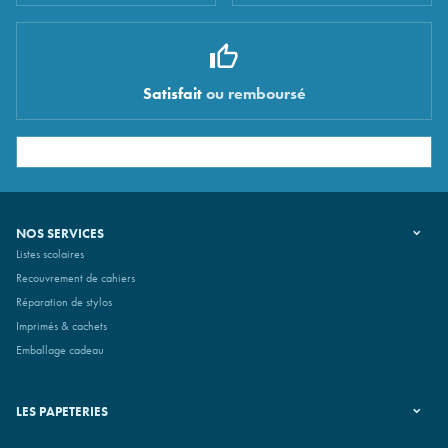
Satisfait
ou remboursé
NOS SERVICES
Listes scolaires
Recouvrement de cahiers
Réparation de stylos
Imprimés & cachets
Emballage cadeau
LES PAPETERIES