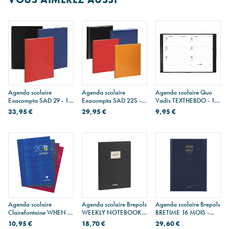
Agenda scolaire
Agenda scolaire
Agenda scolaire Quo
Exacompta SAD 29 - 16
Exacompta SAD 22S -
Vadis TEXTHEBDO - 16
MOIS - 21 x 29,7 cm - 1
16 MOIS - 18,5 x 22,5
x 24 cm - 1 semaine sur
33,95 €
29,95 €
9,95 €
semaine sur 2 pages
cm - 1 semaine sur 2
2 pages
pages
Agenda scolaire
Agenda scolaire Brepols
Agenda scolaire Brepols
Clairefontaine WHEN 21
WEEKLY NOTEBOOK
BRETIME 16 MOIS -
- 21 x 29,7 cm - 1
16 MOIS - 14,8 x 21 cm -
14,8 x 21 cm - 1 semaine
10,95 €
18,70 €
29,60 €
semaine sur 2 pages
1 semaine par page +
sur 2 pages