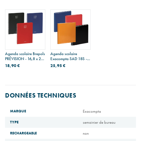
notes
Agenda scolaire Brepols
Agenda scolaire
PRÉVISION - 16,8 x 22
Exacompta SAD 18S -
cm - 1 semaine sur 2
16 MOIS - 15 x 17 cm - 1
18,90 €
25,95 €
pages
semaine sur 2 pages
DONNÉES TECHNIQUES
MARQUE
Exacompta
TYPE
semainier de bureau
RECHARGEABLE
non