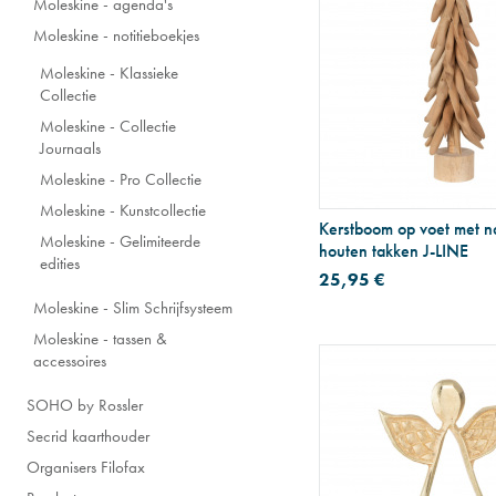
Moleskine - agenda's
Moleskine - notitieboekjes
Moleskine - Klassieke
Collectie
Moleskine - Collectie
Journaals
Moleskine - Pro Collectie
Moleskine - Kunstcollectie
Kerstboom op voet met na
Moleskine - Gelimiteerde
houten takken J-LINE
edities
25,95 €
Moleskine - Slim Schrijfsysteem
Moleskine - tassen &
accessoires
SOHO by Rossler
Secrid kaarthouder
Organisers Filofax