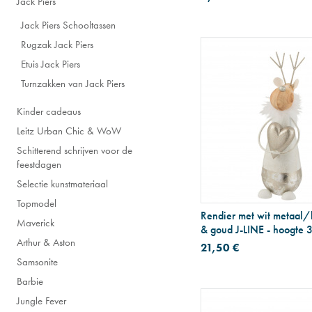
Jack Piers
Jack Piers Schooltassen
Rugzak Jack Piers
Etuis Jack Piers
Turnzakken van Jack Piers
Kinder cadeaus
Leitz Urban Chic & WoW
Schitterend schrijven voor de
feestdagen
Selectie kunstmateriaal
Topmodel
Rendier met wit metaal/
Maverick
& goud J-LINE - hoogte 
Arthur & Aston
21,50 €
Samsonite
Barbie
Jungle Fever