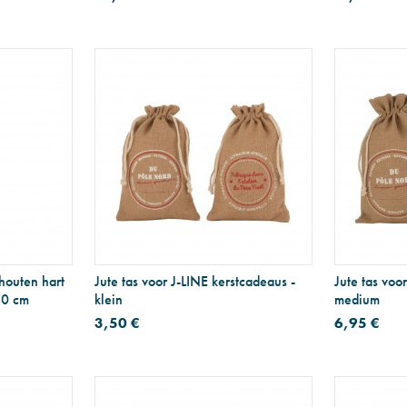
houten hart
Jute tas voor J-LINE kerstcadeaus -
Jute tas voo
30 cm
klein
medium
3,50 €
6,95 €