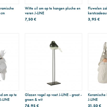
eramische
Witte uil om op te hangen pluche en
Fluwelen za
 cm
veren J-LINE
kerstcadeaus
7,50 €
3,95 €
nd om op te
Glazen vogel op voet J-LINE - groot -
Keramische K
J-LINE
groen & wit
J-LINE
74,95 €
21,50 €