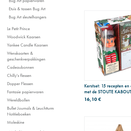
Bug Art papierwaren
Etuis & tassen Bug Art
Bug Art sleutelhangers
Le Petit Prince
Woodwick Kaarsen
Yankee Candle Kaarsen
Wenskaarten &
geschenkverpakkingen
Cadeaubonnen
Chilly's flessen
Dopper Flessen
Kerstset: 15 recepten en 
met de STOUTE KABOU
Fantasie papierwaren
16,10 €
Wereldbollen
Bullet Journals & Leuchtturm
Notitieboeken
Moleskine