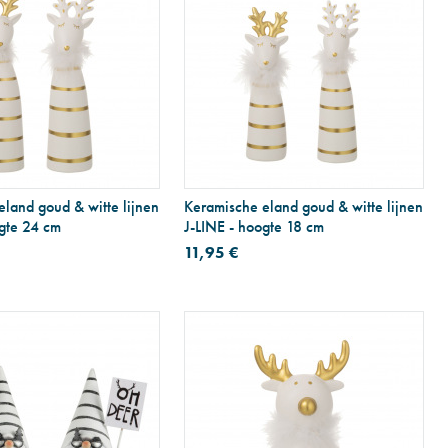
land goud & witte lijnen
Keramische eland goud & witte lijnen
ogte 24 cm
J-LINE - hoogte 18 cm
11,95 €