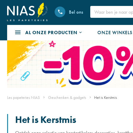
Bel ons
AL ONZE PRODUCTEN
ONZE WINKELS
Les papeteries NIAS
Geschenken & gadgets
Het is Kerstmis
Het is Kerstmis
Ontdek onze selectie van kerstartikelen: decoraties, kerst