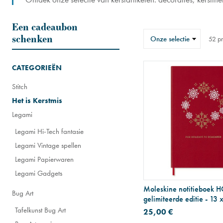
Een cadeaubon
Sorteren
schenken
52
pr
op
CATEGORIEËN
Stitch
Het is Kerstmis
Legami
Legami Hi-Tech fantasie
Legami Vintage spellen
Legami Papierwaren
Legami Gadgets
Moleskine notitieboek 
Bug Art
gelimiteerde editie - 13 
rood
Tafelkunst Bug Art
25,00 €