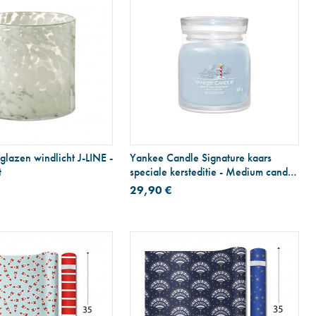
 glazen windlicht J-LINE -
Yankee Candle Signature kaars
t
speciale kersteditie - Medium candle
- Toevluchtsoord van de Noordpool
29,90 €