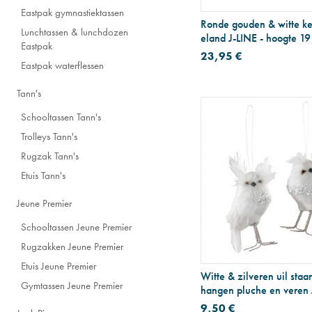
Eastpak gymnastiektassen
Ronde gouden & witte k
Lunchtassen & lunchdozen
eland J-LINE - hoogte 19
Eastpak
23,95 €
Eastpak waterflessen
Tann's
Schooltassen Tann's
Trolleys Tann's
Rugzak Tann's
Etuis Tann's
Jeune Premier
Schooltassen Jeune Premier
Rugzakken Jeune Premier
Etuis Jeune Premier
Witte & zilveren uil staa
Gymtassen Jeune Premier
hangen pluche en veren 
9,50 €