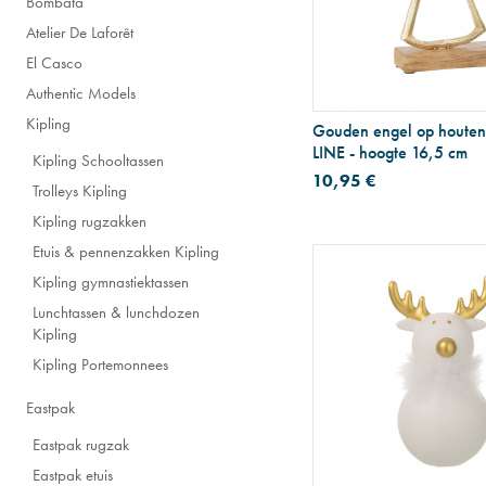
Bombata
Atelier De Laforêt
El Casco
Authentic Models
Kipling
Gouden engel op houten 
LINE - hoogte 16,5 cm
Kipling Schooltassen
10,95 €
Trolleys Kipling
Kipling rugzakken
Etuis & pennenzakken Kipling
Kipling gymnastiektassen
Lunchtassen & lunchdozen
Kipling
Kipling Portemonnees
Eastpak
Eastpak rugzak
Eastpak etuis