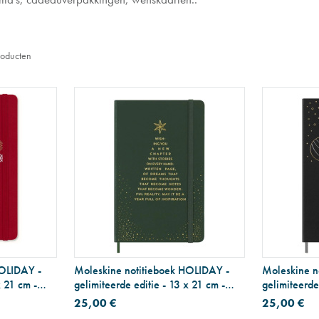
oducten
HOLIDAY -
Moleskine notitieboek HOLIDAY -
Moleskine n
x 21 cm -
gelimiteerde editie - 13 x 21 cm -
gelimiteerde
groen
zwart
25,00 €
25,00 €