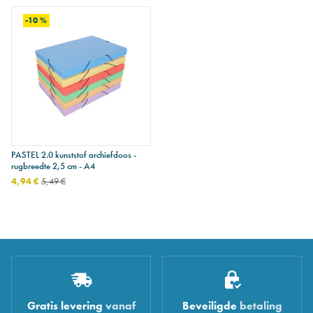
-10 %
PASTEL 2.0 kunststof archiefdoos -
rugbreedte 2,5 cm - A4
4,94 €
5,49 €
Gratis levering
vanaf
Beveiligde
betaling