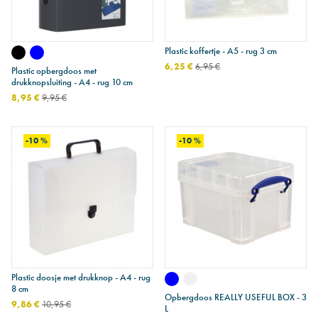
Plastic koffertje - A5 - rug 3 cm
6,25 €
6,95 €
Plastic opbergdoos met
drukknopsluiting - A4 - rug 10 cm
8,95 €
9,95 €
-10 %
-10 %
Plastic doosje met drukknop - A4 - rug
8 cm
Opbergdoos REALLY USEFUL BOX - 3
9,86 €
10,95 €
L