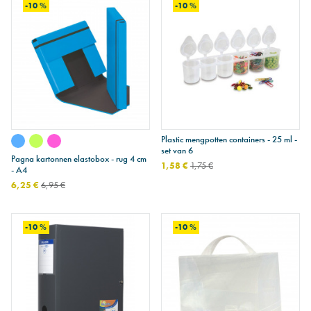
-10 %
-10 %
Plastic mengpotten containers - 25 ml -
set van 6
Pagna kartonnen elastobox - rug 4 cm
1,58 €
1,75 €
- A4
6,25 €
6,95 €
-10 %
-10 %