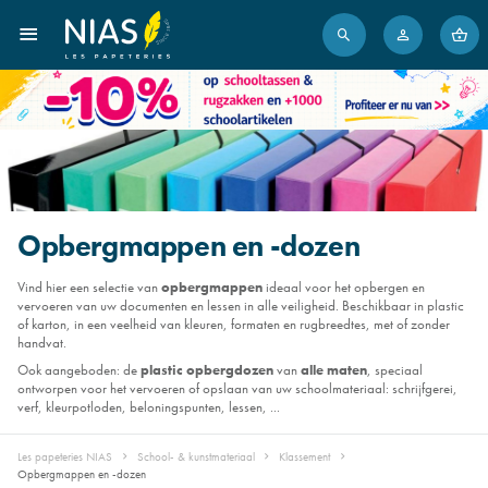
Opbergmappen en -dozen
Vind hier een selectie van
opbergmappen
ideaal voor het opbergen en
vervoeren van uw documenten en lessen in alle veiligheid. Beschikbaar in plastic
of karton, in een veelheid van kleuren, formaten en rugbreedtes, met of zonder
handvat.
Ook aangeboden: de
plastic opbergdozen
van
alle maten
, speciaal
ontworpen voor het vervoeren of opslaan van uw schoolmateriaal: schrijfgerei,
verf, kleurpotloden, beloningspunten, lessen, ...
Les papeteries NIAS
School- & kunstmateriaal
Klassement
Opbergmappen en -dozen