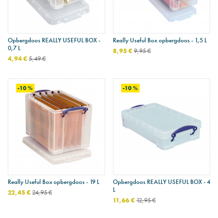
Opbergdoos REALLY USEFUL BOX -
Really Useful Box opbergdoos - 1,5 L
0,7 L
8,95 €
9,95 €
4,94 €
5,49 €
-10 %
-10 %
Really Useful Box opbergdoos - 19 L
Opbergdoos REALLY USEFUL BOX - 4
L
22,45 €
24,95 €
11,66 €
12,95 €