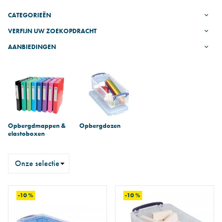
CATEGORIEËN
VERFIJN UW ZOEKOPDRACHT
AANBIEDINGEN
Subcategorieën
Opbergdmappen &
Opbergdozen
elastoboxen
Sorteren
op
-10 %
-10 %