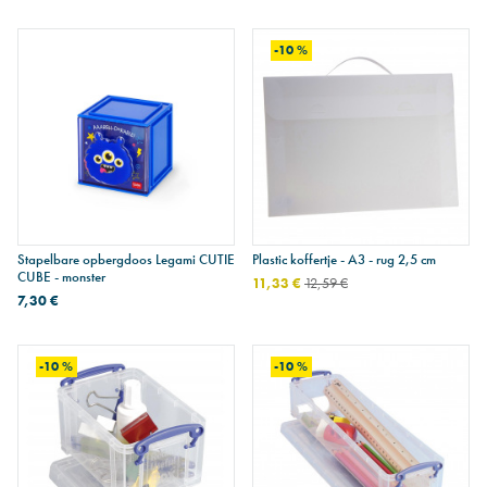
-10 %
Stapelbare opbergdoos Legami CUTIE
Plastic koffertje - A3 - rug 2,5 cm
CUBE - monster
11,33 €
12,59 €
7,30 €
-10 %
-10 %