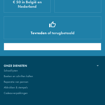
€ 50 in België en
Nederland
Tevreden
of terugbetaald
ONZE DIENSTEN
Schoollijsten
Boeken en schriften kaften
Reparatie van pennen
Afdrukken & stempels
Cadeauverpakkingen