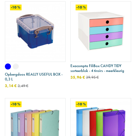
-10 %
-10 %
Exacompta FiliBox CANDY TIDY
sorteerblok - 4 tiroirs - meerkleurig
Opbergdoos REALLY USEFUL BOX -
35,96 €
39,95 €
0,3 L
3,14 €
3,49 €
-10 %
-10 %