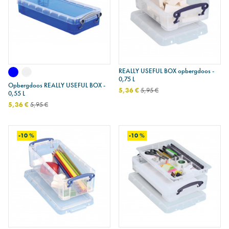
REALLY USEFUL BOX opbergdoos -
0,75 L
Opbergdoos REALLY USEFUL BOX -
5,36 €
5,95 €
0,55 L
5,36 €
5,95 €
-10 %
-10 %