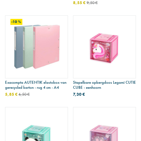
8,55 €
9,50 €
-10 %
Exacompta AUTENTIK elastobox van
Stapelbare opbergdoos Legami CUTIE
gerecycled karton - rug 4 cm - A4
CUBE - eenhoorn
5,85 €
6,50 €
7,30 €