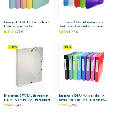
Exacompta AQUAREL elastobox in
Exacompta CRYSTAL elastobox in
karton - rug 4 cm - A4
plastic - rug 4 cm - A4 - assortiment
van kleuren
6,11 €
6,79 €
7,64 €
8,49 €
-10 %
-10 %
Exacompta CRYSTAL elastobox in
Exacompta IDERAMA elastobox in
plastic - rug 4 cm - A4 - transparant
karton - rug 4 cm - A4 - assortiment
van kleuren
7,64 €
8,49 €
6,25 €
6,95 €