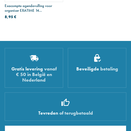
Exacompta agendavulling voor
organiser EXATIME 14
HORIZONTAAL - 1 week op 2
8,95 €
pagina's - 16 maanden
Gratis levering
vanaf
Beveiligde
betaling
€ 50 in België en
Nederland
Tevreden
of terugbetaald