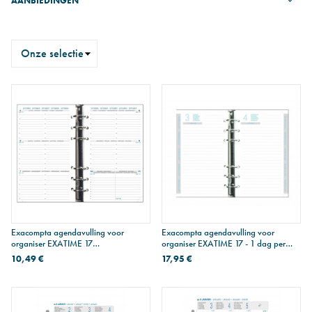
AANBIEDINGEN
Sorteren
op
Exacompta agendavulling voor
Exacompta agendavulling voor
organiser EXATIME 17
organiser EXATIME 17 - 1 dag per
HORIZONTAAL - 1 week over 2
pagina - school
10,49 €
17,95 €
pagina's - 16 maanden