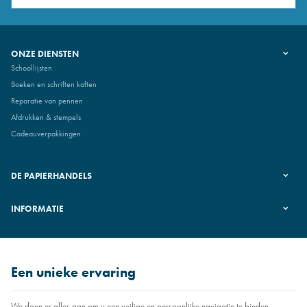
ONZE DIENSTEN
Schoollijsten
Boeken en schriften kaften
Reparatie van pennen
Afdrukken & stempels
Cadeauverpakkingen
DE PAPIERHANDELS
INFORMATIE
VOLG ONS
Een unieke ervaring
We doen er alles aan om u een veilige en persoonlijke navigatie te bieden.