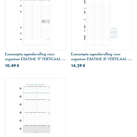
Exacompta agendavulling voor
Exacompta agendavulling voor
organiser EXATIME 17 VERTICAAL - 1
organiser EXATIME 21 VERTICAAL - 1
week op 2 pagina's - 16 maanden
week op 2 pagina's - 16 maanden
10,49 €
14,29 €