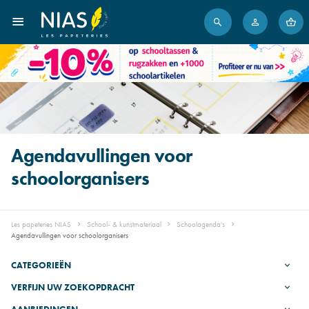
Agendavullingen voor
schoolorganisers
Les papeteries NIAS
School- & kunstmateriaal
Schoolagenda's
Agendavullingen voor schoolorganisers
CATEGORIEËN
VERFIJN UW ZOEKOPDRACHT