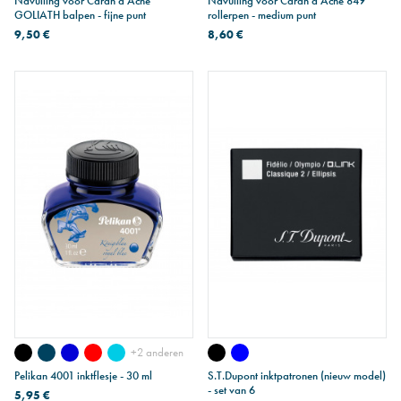
Navulling voor Caran d'Ache
Navulling voor Caran d'Ache 849
GOLIATH balpen - fijne punt
rollerpen - medium punt
9,50 €
8,60 €
+2 anderen
Pelikan 4001 inktflesje - 30 ml
S.T.Dupont inktpatronen (nieuw model)
- set van 6
5,95 €