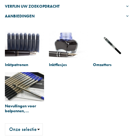
VERFIJN UW ZOEKOPDRACHT
AANBIEDINGEN
Subcategorieën
Inktpatronen
Inktflesjes
Omzetters
Navullingen voor
balpennen,
rollerpennen en
fineliners
Sorteren
op