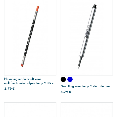
Navulling markeerstift voor
multifunctionele balpen Lamy M 55 -
Navulling voor Lamy M 66 rollerpen
oranje
2,79 €
4,79 €