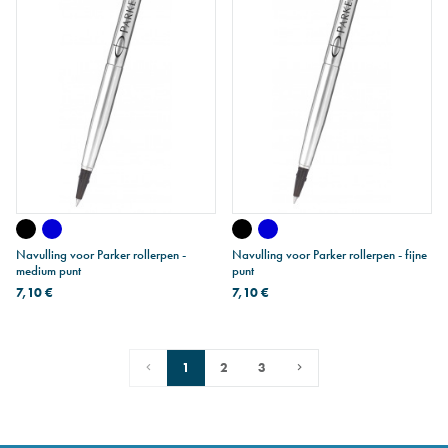
Navulling voor Parker rollerpen -
Navulling voor Parker rollerpen - fijne
medium punt
punt
7,10 €
7,10 €
1
2
3