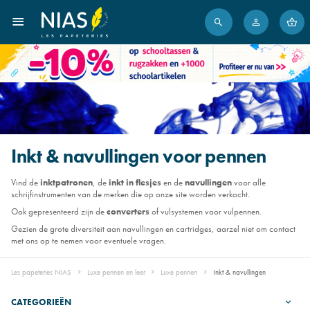
Inkt & navullingen voor pennen
Vind de
inktpatronen
, de
inkt in flesjes
en de
navullingen
voor alle
schrijfinstrumenten van de merken die op onze site worden verkocht.
Ook gepresenteerd zijn de
converters
of vulsystemen voor vulpennen.
Gezien de grote diversiteit aan navullingen en cartridges, aarzel niet om contact
met ons op te nemen voor eventuele vragen.
Les papeteries NIAS
Luxe pennen en leer
Luxe pennen
Inkt & navullingen
CATEGORIEËN