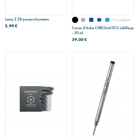
Lamy Z 28 pompvulsysteem
+7 anderen
5,99 €
Caran d'Ache CHROMATICS inktflesje
- 50 ml
39,00 €