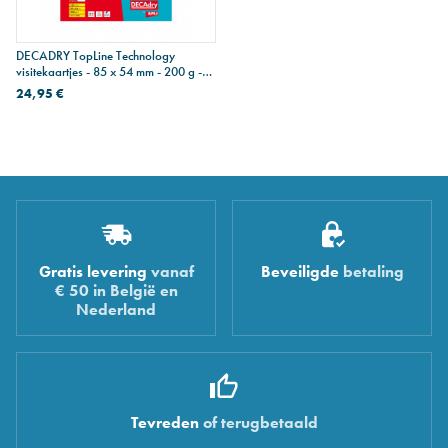
DECADRY TopLine Technology
visitekaartjes - 85 x 54 mm - 200 g -
150 kaarten
24,95 €
Gratis levering
vanaf
Beveiligde
betaling
€ 50 in België en
Nederland
Tevreden
of terugbetaald