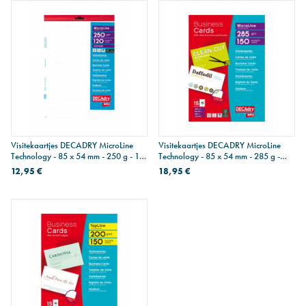
Visitekaartjes DECADRY MicroLine
Visitekaartjes DECADRY MicroLine
Technology - 85 x 54 mm - 250 g - 120
Technology - 85 x 54 mm - 285 g -
kaarten
150 kaarten
12,95 €
18,95 €