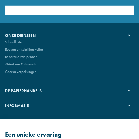
ONZE DIENSTEN
Schoollijsten
Boeken en schriften kaften
Reparatie van pennen
Afdrukken & stempels
Cadeauverpakkingen
DE PAPIERHANDELS
INFORMATIE
VOLG ONS
Een unieke ervaring