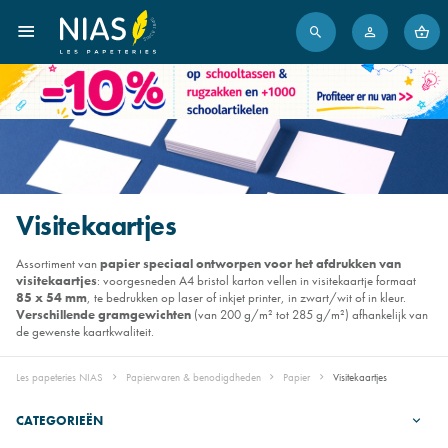
Visitekaartjes
Assortiment van
papier speciaal ontworpen voor het afdrukken van
visitekaartjes
: voorgesneden A4 bristol karton vellen in visitekaartje formaat
85 x 54 mm
, te bedrukken op laser of inkjet printer, in zwart/wit of in kleur.
Verschillende gramgewichten
(van 200 g/m² tot 285 g/m²) afhankelijk van
de gewenste kaartkwaliteit.
Les papeteries NIAS
Papierwaren & benodigdheden
Papier
Visitekaartjes
CATEGORIEËN