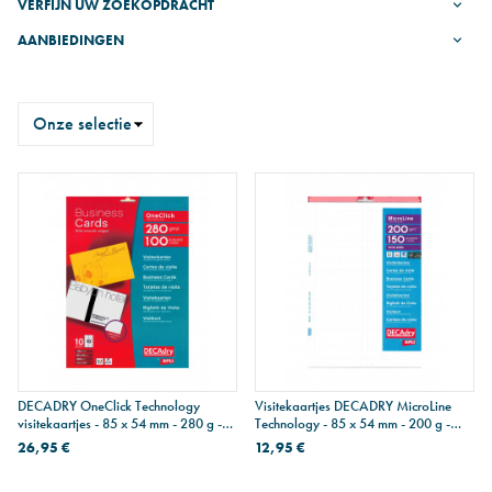
VERFIJN UW ZOEKOPDRACHT
AANBIEDINGEN
Sorteren
op
DECADRY OneClick Technology
Visitekaartjes DECADRY MicroLine
visitekaartjes - 85 x 54 mm - 280 g -
Technology - 85 x 54 mm - 200 g -
100 kaarten
150 kaarten
26,95 €
12,95 €