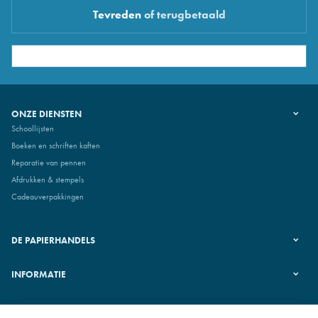
Tevreden
of terugbetaald
ONZE DIENSTEN
Schoollijsten
Boeken en schriften kaften
Reparatie van pennen
Afdrukken & stempels
Cadeauverpakkingen
DE PAPIERHANDELS
INFORMATIE
VOLG ONS