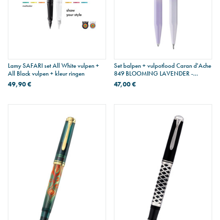
Lamy SAFARI set All White vulpen +
Set balpen + vulpotlood Caran d'Ache
All Black vulpen + kleur ringen
849 BLOOMING LAVENDER -
beperkte editie
49,90 €
47,00 €