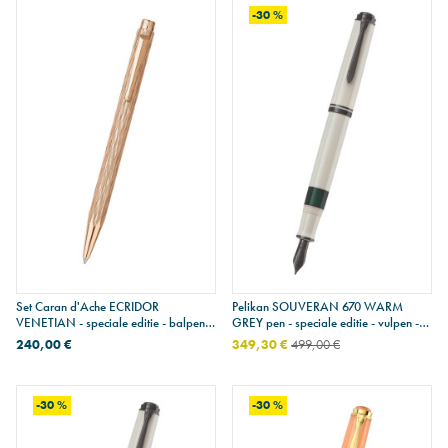
-30 %
Set Caran d'Ache ECRIDOR
Pelikan SOUVERAN 670 WARM
VENETIAN - speciale editie - balpen &
GREY pen - speciale editie - vulpen -
lederen etui - rosé goud
fijne penpunt
240,00 €
349,30 €
499,00 €
-30 %
-30 %