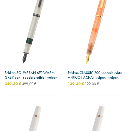
Pelikan SOUVERAN 670 WARM
Pelikan CLASSIC 200 speciale editie
GREY pen - speciale editie - vulpen -
APRICOT ACHAT vulpen - vulpen -
medium penpunt
fijne penpunt
349,30 €
499,00 €
139,30 €
199,00 €