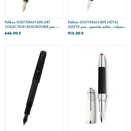
Pelikan SOUVERAN 600 ART
Pelikan SOUVERAN 805 METAL
COLLECTION RUDI ROTHER pen -
SLEEVE pen - speciale editie - vulpen -
speciale editie - vulpen M
M penpunt
646,00 €
915,00 €