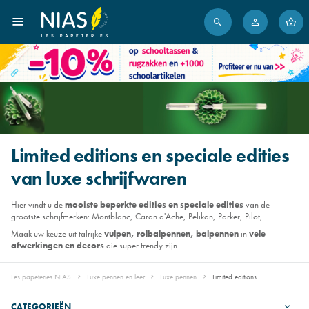
Limited editions en speciale edities
van luxe schrijfwaren
Hier vindt u de
mooiste beperkte edities en speciale edities
van de
grootste schrijfmerken: Montblanc, Caran d'Ache, Pelikan, Parker, Pilot, ...
Maak uw keuze uit talrijke
vulpen, rolbalpennen, balpennen
in
vele
afwerkingen en decors
die super trendy zijn.
Les papeteries NIAS
Luxe pennen en leer
Luxe pennen
Limited editions
CATEGORIEËN