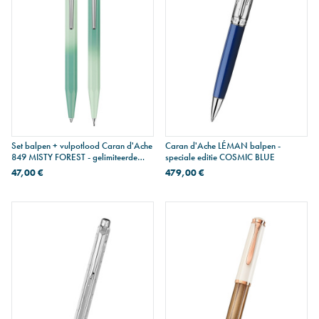
Set balpen + vulpotlood Caran d'Ache
Caran d'Ache LÉMAN balpen -
849 MISTY FOREST - gelimiteerde
speciale editie COSMIC BLUE
editie
47,00 €
479,00 €