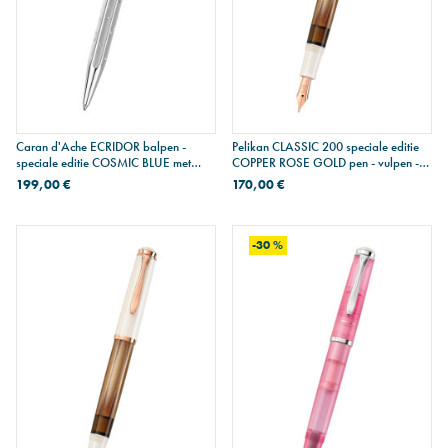
Caran d'Ache ECRIDOR balpen -
Pelikan CLASSIC 200 speciale editie
speciale editie COSMIC BLUE met
COPPER ROSE GOLD pen - vulpen -
lederen etui
fijne penpunt
199,00 €
170,00 €
-30 %