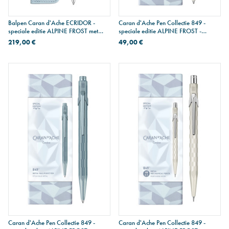
Balpen Caran d'Ache ECRIDOR -
Caran d'Ache Pen Collectie 849 -
speciale editie ALPINE FROST met
speciale editie ALPINE FROST -
lederen etui
balpen - wit
219,00 €
49,00 €
Caran d'Ache Pen Collectie 849 -
Caran d'Ache Pen Collectie 849 -