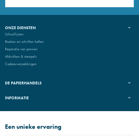
ONZE DIENSTEN
Schoollijsten
Boeken en schriften kaften
Reparatie van pennen
Afdrukken & stempels
Cadeauverpakkingen
DE PAPIERHANDELS
INFORMATIE
VOLG ONS
Een unieke ervaring