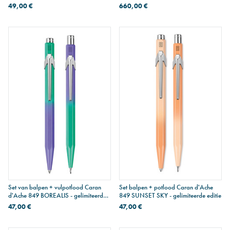
penpunt - speciale editie
49,00 €
660,00 €
Set van balpen + vulpotlood Caran
Set balpen + potlood Caran d'Ache
d'Ache 849 BOREALIS - gelimiteerde
849 SUNSET SKY - gelimiteerde editie
editie
47,00 €
47,00 €