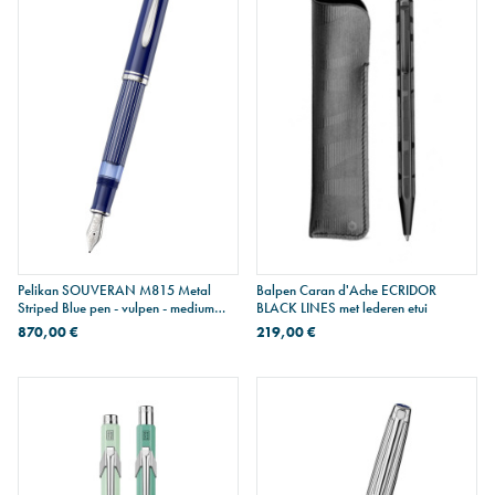
Pelikan SOUVERAN M815 Metal
Balpen Caran d'Ache ECRIDOR
Striped Blue pen - vulpen - medium
BLACK LINES met lederen etui
penpunt
870,00 €
219,00 €