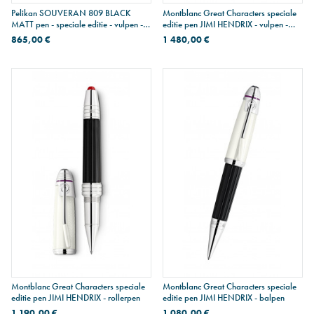
Pelikan SOUVERAN 809 BLACK
Montblanc Great Characters speciale
MATT pen - speciale editie - vulpen -
editie pen JIMI HENDRIX - vulpen -
M penpunt
medium penpunt
865,00 €
1 480,00 €
Montblanc Great Characters speciale
Montblanc Great Characters speciale
editie pen JIMI HENDRIX - rollerpen
editie pen JIMI HENDRIX - balpen
1 190,00 €
1 080,00 €