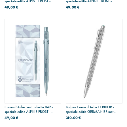
speciale editie ALPINE FROST -
speciale editie ALPINE FROST -
balpen - bleu givré
vulpotlood 0,5 mm - wit
49,00 €
49,00 €
Caran d'Ache Pen Collectie 849 -
Balpen Caran d'Ache ECRIDOR -
speciale editie ALPINE FROST -
speciale editie GERMANIER met
vulpotlood 0,5 mm - bleu givré
lederen hoes
49,00 €
310,00 €