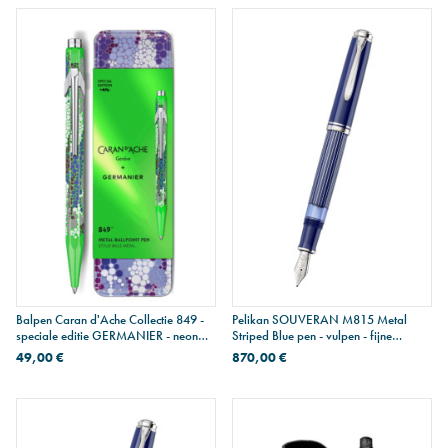
Balpen Caran d'Ache Collectie 849 -
Pelikan SOUVERAN M815 Metal
speciale editie GERMANIER - neon
Striped Blue pen - vulpen - fijne
groen
penpunt
49,00 €
870,00 €