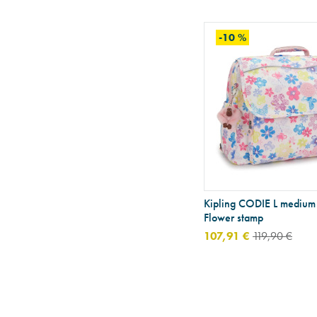
-10 %
Kipling CODIE L medium 
Flower stamp
107,91 €
119,90 €