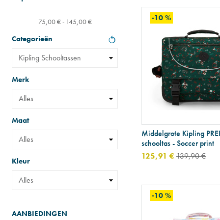
-10 %
75,00 € - 145,00 €
Categorieën
Merk
Maat
Middelgrote Kipling PR
schooltas - Soccer print
125,91 €
139,90 €
Kleur
-10 %
AANBIEDINGEN