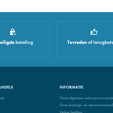
eiligde
betaling
Tevreden
of terugbet
ANDELS
INFORMATIE
nis
Onze algemene verkoopvoorwaard
Onze leverings- en retourvoorwaar
Veilige betaling