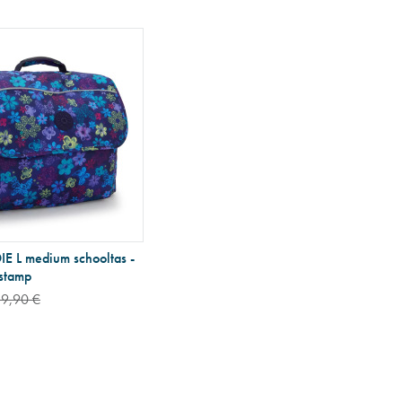
IE L medium schooltas -
 stamp
19,90 €