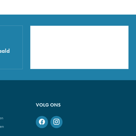
aald
VOLG ONS
en
den