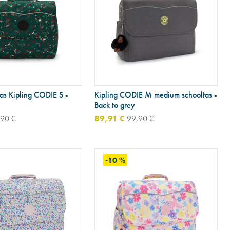
as Kipling CODIE S -
Kipling CODIE M medium schooltas -
Back to grey
,90 €
89,91 €
99,90 €
-10 %