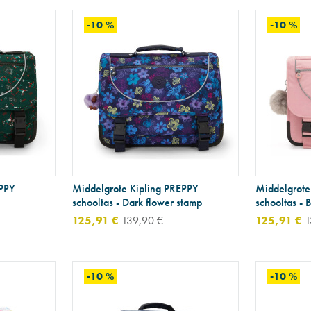
-10 %
-10 %
EPPY
Middelgrote Kipling PREPPY
Middelgrote
schooltas - Dark flower stamp
schooltas - B
125,91 €
139,90 €
125,91 €
1
-10 %
-10 %