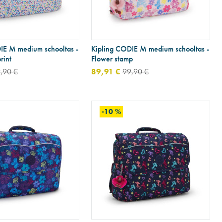
IE M medium schooltas -
Kipling CODIE M medium schooltas -
rint
Flower stamp
,90 €
89,91 €
99,90 €
-10 %