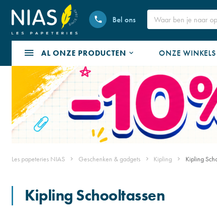
Bel ons
AL ONZE PRODUCTEN
ONZE WINKELS
Les papeteries NIAS
Geschenken & gadgets
Kipling
Kipling Sch
Kipling Schooltassen