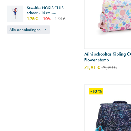
Staedtler NORIS CLUB
schaar - 14 cm -
rechtshandig
1,76 €
-10%
1,95 €
Alle aanbiedingen
Mini schooltas Kipling C
Flower stamp
71,91 €
79,90 €
-10 %