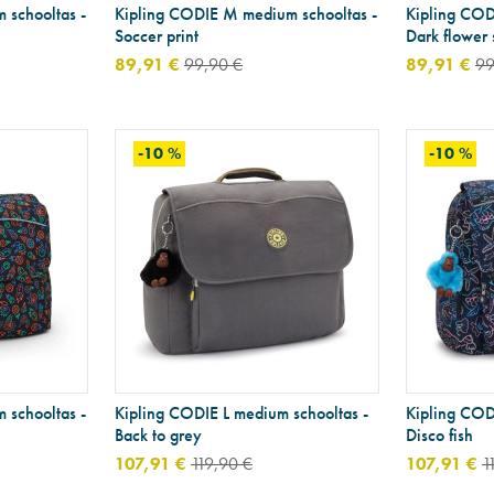
 schooltas -
Kipling CODIE M medium schooltas -
Kipling COD
Soccer print
Dark flower
89,91 €
99,90 €
89,91 €
99
-10 %
-10 %
 schooltas -
Kipling CODIE L medium schooltas -
Kipling COD
Back to grey
Disco fish
107,91 €
119,90 €
107,91 €
1