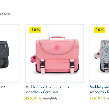
oducten
-10 %
-10 %
EPPY
Middelgrote Kipling PREPPY
Middelgrote
schooltas - Coral sea
schooltas - D
125,91 €
139,90 €
125,91 €
1