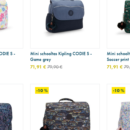
ODIE S -
Mini schooltas Kipling CODIE S -
Mini schoolt
Game grey
Soccer print
71,91 €
79,90 €
71,91 €
79
-10 %
-10 %