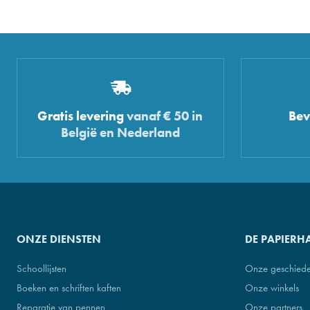
Gratis levering
vanaf € 50 in
Bev
België en Nederland
ONZE DIENSTEN
DE PAPIERH
Schoollijsten
Onze geschiede
Boeken en schriften kaften
Onze winkels
Reparatie van pennen
Onze partners