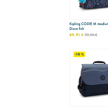
Kipling CODIE M medium
Disco fish
89,91 €
99,90 €
-10 %