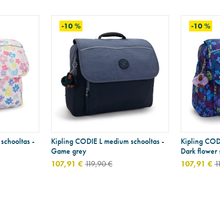
-10 %
-10 %
schooltas -
Kipling CODIE L medium schooltas -
Kipling COD
Game grey
Dark flower
107,91 €
119,90 €
107,91 €
1