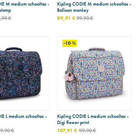
IE M medium schooltas -
Kipling CODIE M medium schooltas -
 stamp
Balloon monkey
,90 €
89,91 €
99,90 €
-10 %
IE L medium schooltas -
Kipling CODIE L medium schooltas -
Digi flower print
19,90 €
107,91 €
119,90 €