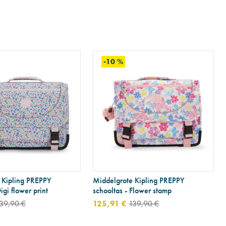
-10 %
 Kipling PREPPY
Middelgrote Kipling PREPPY
igi flower print
schooltas - Flower stamp
39,90 €
125,91 €
139,90 €