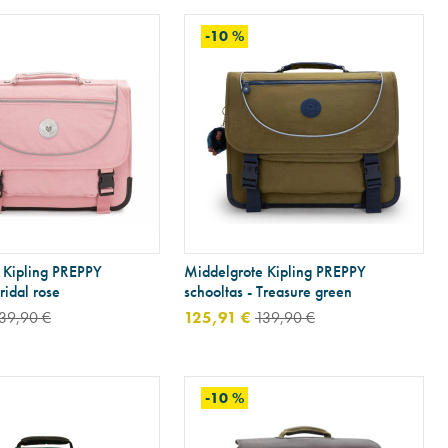
-10 %
 Kipling PREPPY
Middelgrote Kipling PREPPY
ridal rose
schooltas - Treasure green
39,90 €
125,91 €
139,90 €
-10 %