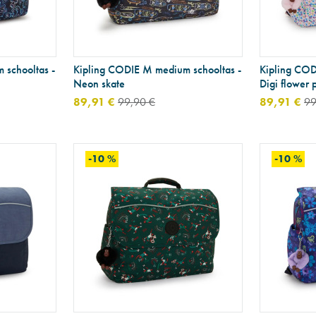
 schooltas -
Kipling CODIE M medium schooltas -
Kipling COD
Neon skate
Digi flower p
89,91 €
99,90 €
89,91 €
99
-10 %
-10 %