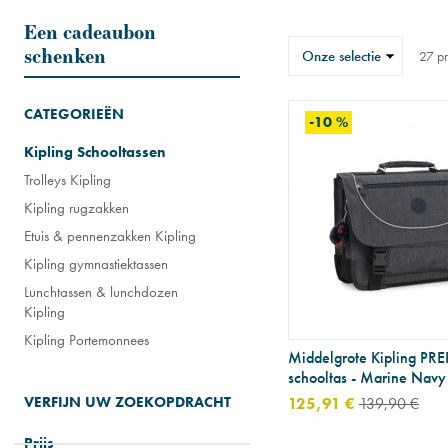
Een cadeaubon
Sorteren
schenken
27
pr
op
CATEGORIEËN
-10 %
Kipling Schooltassen
Trolleys Kipling
Kipling rugzakken
Etuis & pennenzakken Kipling
Kipling gymnastiektassen
Lunchtassen & lunchdozen
Kipling
Kipling Portemonnees
Middelgrote Kipling PR
schooltas - Marine Navy
VERFIJN UW ZOEKOPDRACHT
125,91 €
139,90 €
Prijs