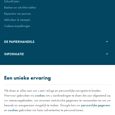
Schoollijsten
Boeken en schriften kaften
Reparatie van pennen
Afdrukken & stempels
Cadeauverpakkingen
DE PAPIERHANDELS
INFORMATIE
VOLG ONS
Een unieke ervaring
We doen er alles aan om u een veilige en persoonlijke navigatie te bieden.
Hiervoor gebruiken wij
cookies
om u aanbiedingen te doen die zijn afgestemd op
uw interessegebieden, om anoniem statistische gegevens te verzamelen en om uw
bezoek zo aangenaam mogelijk te maken. Google kan uw
persoonlijke gegevens
en
cookies
gebruiken om haar advertenties te personaliseren.
Les papeteries NIAS | Ondernemingsnr : 0451.251.126 |
Juridische informatie & contact
|