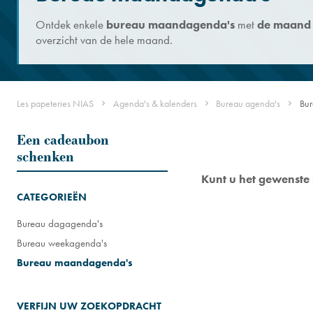
Ontdek enkele
bureau maandagenda's
met
de maand 
overzicht van de hele maand.
Les papeteries NIAS
Agenda's & kalenders
Bureau agenda's
Bu
Een cadeaubon
schenken
Kunt u het gewenste 
CATEGORIEËN
Bureau dagagenda's
Bureau weekagenda's
Bureau maandagenda's
VERFIJN UW ZOEKOPDRACHT