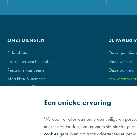
ONZE DIENSTEN
DE PAPIERH
Schoollijsten
Onze geschiede
Boeken en schriften kaften
Onze winkels
Reparatie van pennen
Onze partners
Afdrukken & stempels
Eco-verantwoord
Cadeauverpakkingen
Een unieke ervaring
We doen er alles aan om u een veilige en persoo
Les papeteries NIAS | Ondernemingsnr : 0451.251.126 |
Juridische informati
interessegebieden, om anoniem statistische g
Gebruiksvoorwaarden van de website
|
Cookies
|
Persoonsgegevens
|
Verwe
cookies
gebruiken om haar advertenties te perso
© Copyright 2026 -
E-net
, e-commerce accelerator voor handelaars, zelfstan