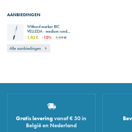
AANBIEDINGEN
Witbord marker BIC
VELLEDA - medium ronde
punt - 1741 - stuk
1,43 €
-10%
1,59 €
Alle aanbiedingen
Gratis levering
vanaf € 50 in
Bev
België en Nederland