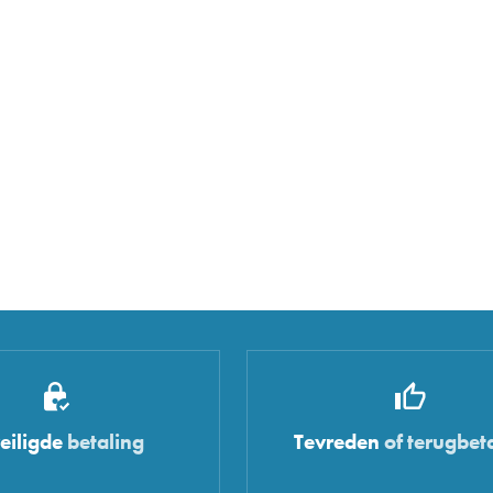
eiligde
betaling
Tevreden
of terugbet