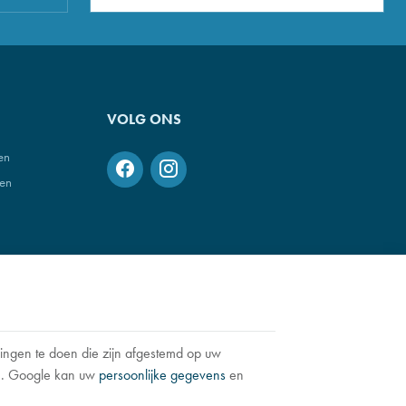
VOLG ONS
en
den
ngen te doen die zijn afgestemd op uw
en. Google kan uw
persoonlijke gegevens
en