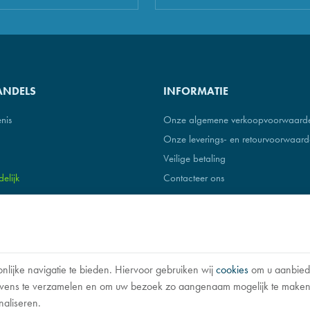
ANDELS
INFORMATIE
nis
Onze algemene verkoopvoorwaard
Onze leverings- en retourvoorwaar
Veilige betaling
elijk
Contacteer ons
nlijke navigatie te bieden. Hiervoor gebruiken wij
cookies
om u aanbiedi
e & contact
|
Algemene Voorwaarden
egevens te verzamelen en om uw bezoek zo aangenaam mogelijk te mak
rking van uw gegevens door Google
naliseren.
digen & Kmo's.