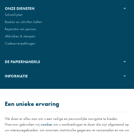
ONZE DIENSTEN
Schoollijsten
Boeken en schriften kaften
Reparatie van pennen
Afdrukken & stempels
Cadeauverpakkingen
DE PAPIERHANDELS
INFORMATIE
VOLG ONS
Een unieke ervaring
We doen er alles aan om u een veilige en persoonlijke navigatie te bieden.
Hiervoor gebruiken wij
cookies
om u aanbiedingen te doen die zijn afgestemd op
uw interessegebieden, om anoniem statistische gegevens te verzamelen en om uw