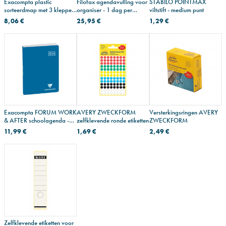
Exacompta plastic
Filofax agendavulling voor
STABILO POINTMAX
sorteerdmap met 3 kleppen
organiser - 1 dag per
viltstift - medium punt
en elastieksluiting
pagina
8,06 €
25,95 €
1,29 €
Exacompta FORUM WORK
AVERY ZWECKFORM
Versterkingsringen AVERY
& AFTER schoolagenda -
zelfklevende ronde etiketten
ZWECKFORM
10 x 15 cm - 1 dag per
11,99 €
1,69 €
2,49 €
pagina
Zelfklevende etiketten voor