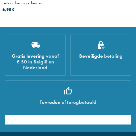
Leitz ordner rug - doos van
10
6,95 €
Gratis levering
vanaf
Beveiligde
betaling
€ 50 in België en
Nederland
Tevreden
of terugbetaald