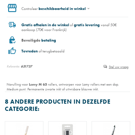
Controleer
beschikbaarheid in winkel
Gratis afhalen in de winkel
of
gratis levering
vanaf 50€
aankoop (70€ voor Frankrijk)
Beveiligde
betaling
Tevreden
of terugbetaaald
Referentie:
631737
Stel uw vraag
Navulling voor
Lamy M 63
rollers, ontworpen voor Lamy rollers met een dop.
Medium punt. Permanente zwarte inkt of uitwisbare blauwe inkt.
8 ANDERE PRODUCTEN IN DEZELFDE
CATEGORIE: