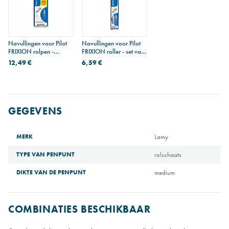
Navullingen voor Pilot
Navullingen voor Pilot
FRIXION rolpen -
FRIXION roller - set van
medium punt - blauw -
3
12,49 €
6,59 €
familiepakket van 6
GEGEVENS
MERK
Lamy
TYPE VAN PENPUNT
rolschaats
DIKTE VAN DE PENPUNT
medium
COMBINATIES BESCHIKBAAR