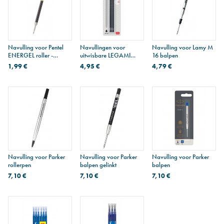
Navulling voor Pentel
Navullingen voor
Navulling voor Lamy M
ENERGEL roller -
uitwisbare LEGAMI
16 balpen
medium punt
roller - set van 3
1,99 €
4,95 €
4,79 €
Navulling voor Parker
Navulling voor Parker
Navulling voor Parker
rollerpen
balpen gelinkt
balpen
7,10 €
7,10 €
7,10 €