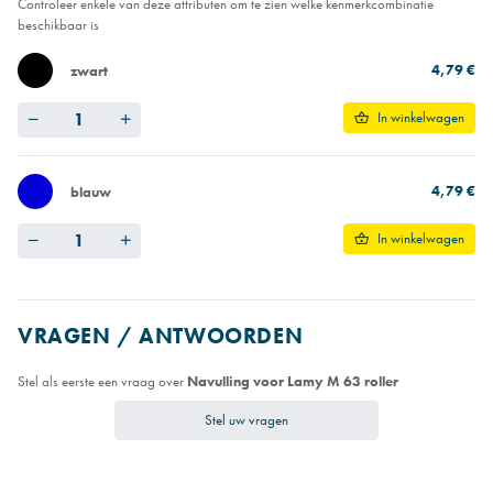
Controleer enkele van deze attributen om te zien welke kenmerkcombinatie
beschikbaar is
4,79 €
zwart
Quantity
In winkelwagen
4,79 €
blauw
Quantity
In winkelwagen
VRAGEN / ANTWOORDEN
Stel als eerste een vraag over
Navulling voor Lamy M 63 roller
Stel uw vragen