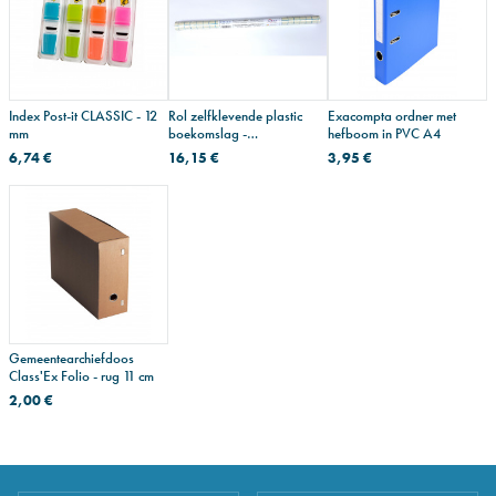
Index Post-it CLASSIC - 12
Rol zelfklevende plastic
Exacompta ordner met
mm
boekomslag -
hefboom in PVC A4
herpositioneerbaar
6,74 €
16,15 €
3,95 €
Gemeentearchiefdoos
Class'Ex Folio - rug 11 cm
2,00 €