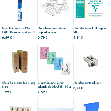
Navullingen voor Pilot
Gegalvaniseerd stalen
Clairefontaine kalkpapier
FRIXION roller - set van 3
papierklemmen
90 g
6,59 €
0,79 €
4,31 €
Class'Ex archiefdoos - rug
Clairefontaine geniet
Metalen puntenslijper
8 cm
schetsblok GRAF'IT - 90 g
0,71 €
1,29 €
2,59 €