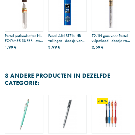
Pentel potloodstiften HI-
Pentel AIN STEIN HB
Z2-1N gum voor Pentel
POLYMER SUPER - etui
vullingen - doosje van
vulpotlood - doosje van
van 12 - 0,3 mm - 2H
40 - 0,5 mm
4
1,99 €
3,99 €
2,59 €
8 ANDERE PRODUCTEN IN DEZELFDE
CATEGORIE:
-10 %