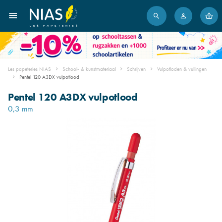
Les papeteries NIAS
School- & kunstmateriaal
Schrijven
Vulpotloden & vullingen
Pentel 120 A3DX vulpotlood
Pentel 120 A3DX vulpotlood
0,3 mm