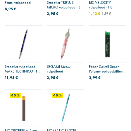
Pentel vulpotlood
Staedtler TRIPLUS
BIC VELOCITY
MICRO vulpotlood - B
vulpotlood - HB
8,95 €
3,95 €
1,43 €
1,59 €
Staedtler vulpotlood
LEGAMI Meow
Faber-Castell Super
MARS TECHNICO - HB
vulpotlood
Polymer potloodstiften -
- 2 mm
Etui van 6 - 1,4 mm - B
11,95 €
3,95 €
2,99 €
-10 %
-10 %
BIC CRITERIUM 2 mm
BIC MATIC PASTEL