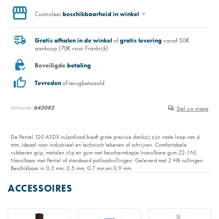
Controleer
beschikbaarheid in winkel
Gratis afhalen in de winkel
of
gratis levering
vanaf 50€
aankoop (70€ voor Frankrijk)
Beveiligde
betaling
Tevreden
of terugbetaaald
Referentie:
643082
Stel uw vraag
De Pentel 120 A3DX vulpotlood biedt grote precisie dankzij zijn vaste loop van 4
mm, ideaal voor industrieel en technisch tekenen of schrijven. Comfortabele
rubberen grip, metalen clip en gum met beschermkapje (navulbare gum Z2-1N).
Navulbaar met Pentel of standaard potloodvullingen. Geleverd met 2 HB vullingen.
Beschikbaar in 0,3 mm, 0,5 mm, 0,7 mm en 0,9 mm.
ACCESSOIRES