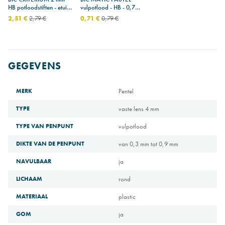
HB potloodstiften - etui
vulpotlood - HB - 0,7
van 6
mm
2,51 €
2,79 €
0,71 €
0,79 €
GEGEVENS
MERK
Pentel
TYPE
vaste lens 4 mm
TYPE VAN PENPUNT
vulpotlood
DIKTE VAN DE PENPUNT
van 0,3 mm tot 0,9 mm
NAVULBAAR
ja
LICHAAM
rond
MATERIAAL
plastic
GOM
ja