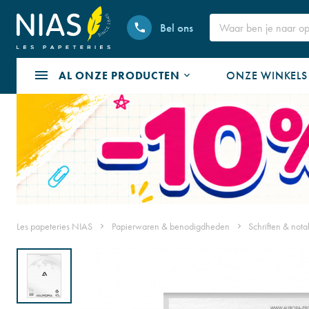
Bel ons
AL ONZE PRODUCTEN
ONZE WINKELS
Les papeteries NIAS
Papierwaren & benodigdheden
Schriften & not