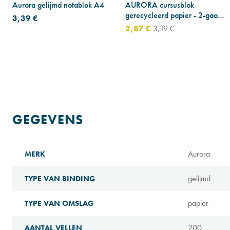
Aurora gelijmd notablok A4
AURORA cursusblok
gerecycleerd papier - 2-gaats
3,39 €
perforatie - A4
2,87 €
3,19 €
GEGEVENS
Aurora
MERK
gelijmd
TYPE VAN BINDING
papier
TYPE VAN OMSLAG
200
AANTAL VELLEN