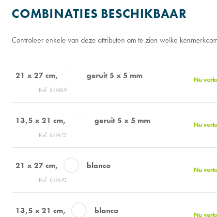
COMBINATIES BESCHIKBAAR
Controleer enkele van deze attributen om te zien welke kenmerkcom
21 x 27 cm
geruit 5 x 5 mm
Nu verk
Ref: 611469
13,5 x 21 cm
geruit 5 x 5 mm
Nu verk
Ref: 611472
21 x 27 cm
blanco
Nu verk
Ref: 611470
13,5 x 21 cm
blanco
Nu verk