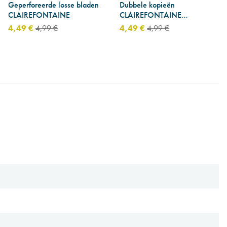
Geperforeerde losse bladen
Dubbele kopieën
CLAIREFONTAINE
CLAIREFONTAINE
geperforeerd - A4 - 100
4,49 €
4,99 €
4,49 €
4,99 €
dubbele kopieën