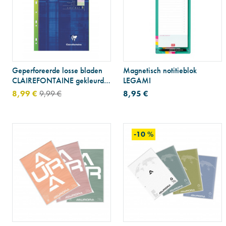
Geperforeerde losse bladen
Magnetisch notitieblok
CLAIREFONTAINE gekleurd
LEGAMI
papier - A4 - geruit 5 x 5 mm
8,99 €
9,99 €
8,95 €
-10 %