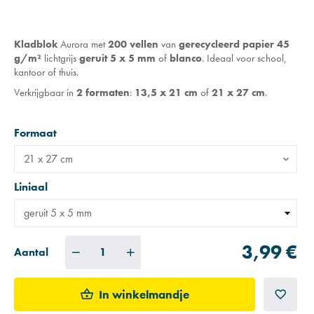
Kladblok
Aurora met
200 vellen
van
gerecycleerd papier
45
g/m²
lichtgrijs
geruit 5 x 5 mm
of
blanco
. Ideaal voor school,
kantoor of thuis.
Verkrijgbaar in
2 formaten
:
13,5 x 21 cm
of
21 x 27 cm
.
Formaat
21 x 27 cm
Liniaal
3,99 €
Aantal
In winkelmandje