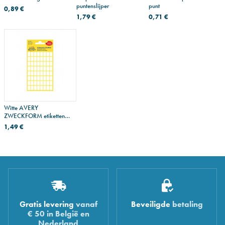
puntenslijper
punt
0,89 €
1,79 €
0,71 €
Witte AVERY
ZWECKFORM etiketten
voor handgeschreven
1,49 €
inscriptie
Gratis levering
vanaf
Beveiligde
betaling
€ 50 in België en
Nederland