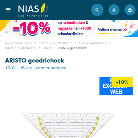
Les papeteries NIAS
School- & kunstmateriaal
Klein schoolmateriaal
Haken & gradenbogen
Haken
ARISTO geodriehoek
ARISTO geodriehoek
1552 - 16 cm - zonder handvat
-10%