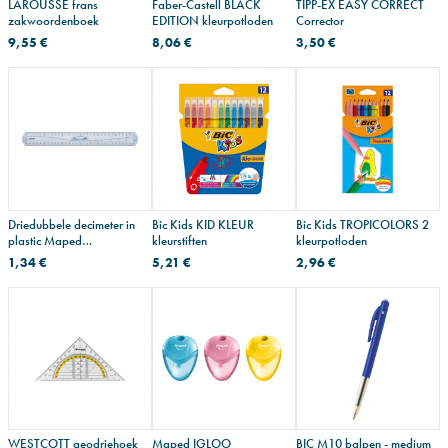
LAROUSSE frans
Faber-Castell BLACK
TIPP-EX EASY CORRECT
zakwoordenboek
EDITION kleurpotloden
Corrector
9,55 €
8,06 €
3,50 €
Driedubbele decimeter in
Bic Kids KID KLEUR
Bic Kids TROPICOLORS 2
plastic Maped
kleurstiften
kleurpotloden
GEOMETRIC - 30 cm
1,34 €
5,21 €
2,96 €
WESTCOTT geodriehoek
Maped IGLOO
BIC M10 balpen - medium