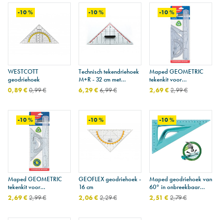
-10 %
-10 %
-10 %
WESTCOTT
Technisch tekendriehoek
Maped GEOMETRIC
geodriehoek
M+R - 32 cm met
tekenkit voor
handvat
rechtshandigen
0,89 €
0,99 €
6,29 €
6,99 €
2,69 €
2,99 €
-10 %
-10 %
-10 %
Maped GEOMETRIC
GEOFLEX geodriehoek -
Maped geodriehoek van
tekenkit voor
16 cm
60° in onbreekbaar
linkshandigen
plastic - 21 cm
2,69 €
2,99 €
2,06 €
2,29 €
2,51 €
2,79 €