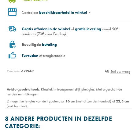
Controleer
beschikbaarheid in winkel
Gratis afhalen in de winkel
of
gratis levering
vanaf 50€
aankoop (70€ voor Frankrijk)
Beveiligde
betaling
Tevreden
of terugbetaaald
Referentie:
629140
Stel uw vraag
Aristo geodriehoek
. Klassiek in transparant
stijf
plexiglas. Met afgeschuinde
randen en inktknopen.
2 mogelijke lengtes van de hypotenusa:
16 cm
(met of zonder handvat) of
22,5 cm
(met handvat).
8 ANDERE PRODUCTEN IN DEZELFDE
CATEGORIE: