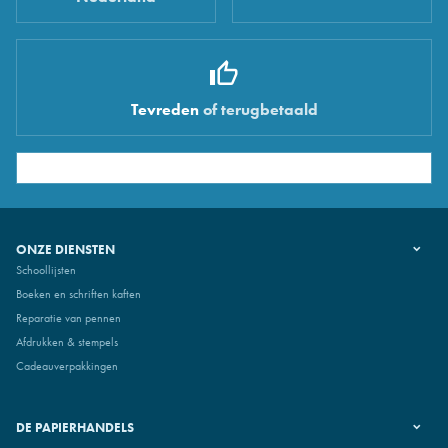
Tevreden
of terugbetaald
ONZE DIENSTEN
Schoollijsten
Boeken en schriften kaften
Reparatie van pennen
Afdrukken & stempels
Cadeauverpakkingen
DE PAPIERHANDELS