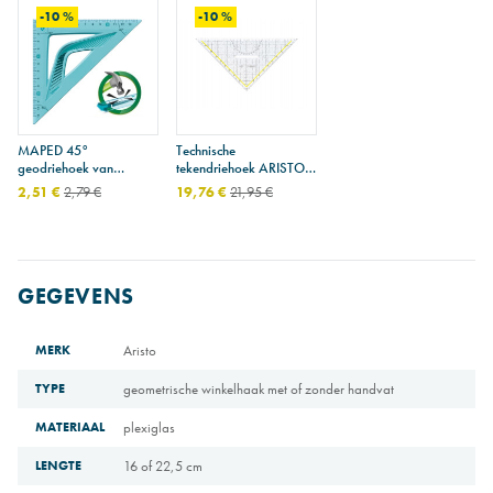
-10 %
-10 %
MAPED 45°
Technische
geodriehoek van
tekendriehoek ARISTO
onbreekbaar plastic - 21
1648/2 - 32,5 cm met
2,51 €
2,79 €
19,76 €
21,95 €
cm
handvat
GEGEVENS
MERK
Aristo
TYPE
geometrische winkelhaak met of zonder handvat
MATERIAAL
plexiglas
LENGTE
16 of 22,5 cm