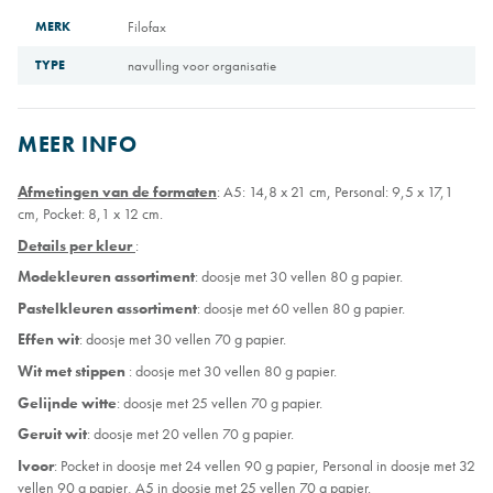
MERK
Filofax
TYPE
navulling voor organisatie
MEER INFO
Afmetingen van de formaten
: A5: 14,8 x 21 cm, Personal: 9,5 x 17,1
cm, Pocket: 8,1 x 12 cm.
Details per kleur
:
Modekleuren assortiment
: doosje met 30 vellen 80 g papier.
Pastelkleuren assortiment
: doosje met 60 vellen 80 g papier.
Effen wit
: doosje met 30 vellen 70 g papier.
Wit met stippen
: doosje met 30 vellen 80 g papier.
Gelijnde witte
: doosje met 25 vellen 70 g papier.
Geruit wit
: doosje met 20 vellen 70 g papier.
Ivoor
: Pocket in doosje met 24 vellen 90 g papier, Personal in doosje met 32
vellen 90 g papier, A5 in doosje met 25 vellen 70 g papier.