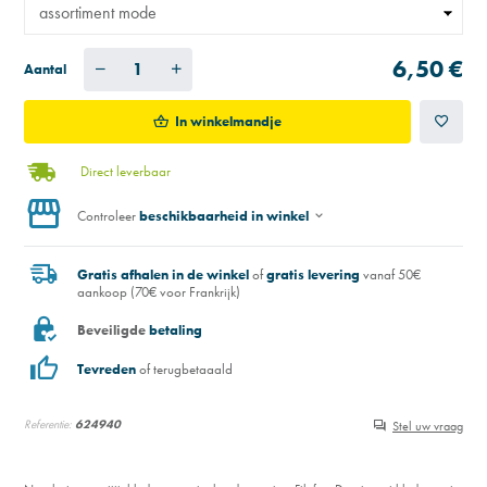
6,50 €
Aantal
In winkelmandje
Direct leverbaar
Controleer
beschikbaarheid in winkel
Gratis afhalen in de winkel
of
gratis levering
vanaf 50€
aankoop (70€ voor Frankrijk)
Beveiligde
betaling
Tevreden
of terugbetaaald
Referentie:
624940
Stel uw vraag