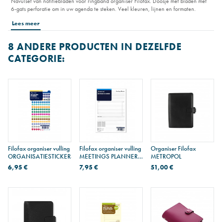
Navulset van notitiebladen voor ringband organiser Filofax. Doosje met bladen met
6-gats perforatie om in uw agenda te steken. Veel kleuren, lijnen en formaten.
Lees meer
8 ANDERE PRODUCTEN IN DEZELFDE
CATEGORIE:
Filofax organiser vulling
Filofax organiser vulling
Organiser Filofax
ORGANISATIESTICKERS
MEETINGS PLANNER -
METROPOL
A5
6,95 €
7,95 €
51,00 €