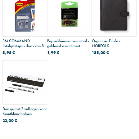
3M COMMAND
Papierklemmen van staal -
Organiser Filofax
fotolijststrips - doos van 8
gekleurd assortiment
NORFOLK
5,95 €
1,99 €
185,00 €
Doosje met 2 vullingen voor
Montblanc balpen
22,00 €