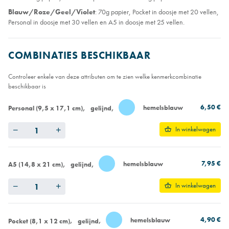
Blauw/Roze/Geel/Violet
: 70g papier, Pocket in doosje met 20 vellen,
Personal in doosje met 30 vellen en A5 in doosje met 25 vellen.
COMBINATIES BESCHIKBAAR
Controleer enkele van deze attributen om te zien welke kenmerkcombinatie
beschikbaar is
6,50 €
hemelsblauw
Personal (9,5 x 17,1 cm)
gelijnd
Quantity
In winkelwagen
7,95 €
hemelsblauw
A5 (14,8 x 21 cm)
gelijnd
Quantity
In winkelwagen
4,90 €
hemelsblauw
Pocket (8,1 x 12 cm)
gelijnd