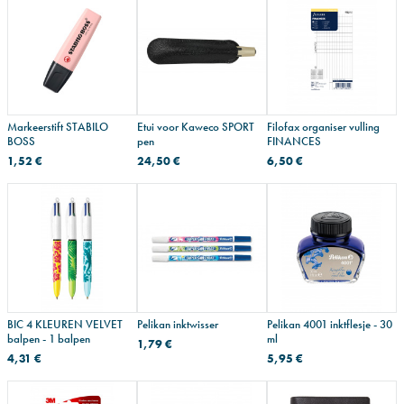
Markeerstift STABILO
Etui voor Kaweco SPORT
Filofax organiser vulling
BOSS
pen
FINANCES
1,52 €
24,50 €
6,50 €
BIC 4 KLEUREN VELVET
Pelikan inktwisser
Pelikan 4001 inktflesje - 30
balpen - 1 balpen
ml
1,79 €
4,31 €
5,95 €