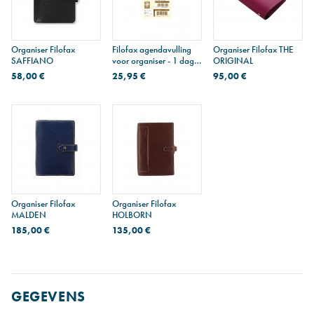
Organiser Filofax
Filofax agendavulling
Organiser Filofax THE
SAFFIANO
voor organiser - 1 dag
ORIGINAL
per pagina
58,00 €
25,95 €
95,00 €
Organiser Filofax
Organiser Filofax
MALDEN
HOLBORN
185,00 €
135,00 €
GEGEVENS